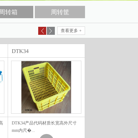
周转箱
周转筐
查看更多 +
DTK34
高
DTK34产品代码材质长宽高外尺寸
mm内尺�...