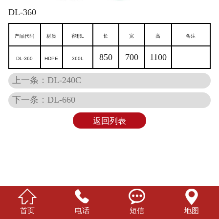
DL-360
产品代码
材质
容积L
长
宽
高
备注
850
700
1100
DL-360
HDPE
360L
上一条：DL-240C
下一条：DL-660
返回列表




首页
电话
短信
地图