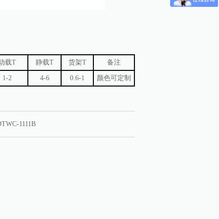
动载T
静载T
货架T
备注
1-2
4-6
0.6-1
颜色可定制
DTWC-1111B