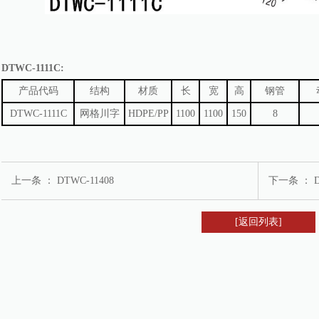
DTWC-1111C:
产品代码
结构
材质
长
宽
高
钢管
DTWC-1111C
网格川字
HDPE/PP
1100
1100
150
8
上一条 ：
DTWC-11408
下一条 ：
[返回列表]